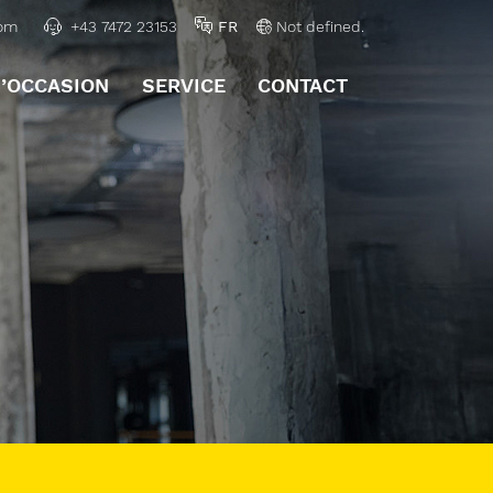
FR
com
+43 7472 23153
Not defined.
’OCCASION
SERVICE
CONTACT
EN
UNTERMENÜ ÖFFNEN
UNTERMENÜ ÖFFNEN
UNTERMENÜ 