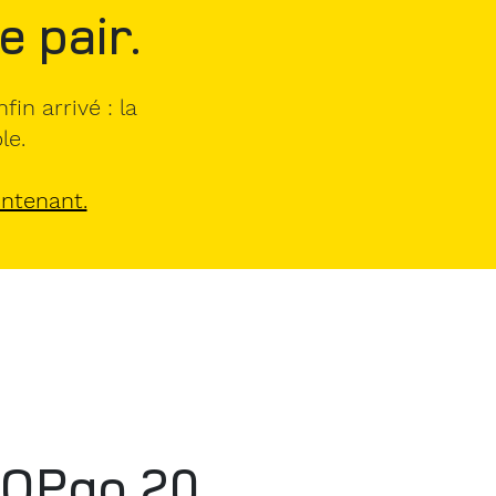
e pair.
in arrivé : la
le.
intenant.
OPgo 20