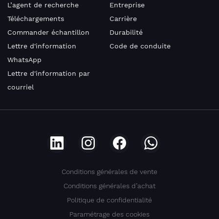
Mail
L’agent de recherche
Entreprise
Téléchargements
Carrière
Commander échantillon
Durabilité
Lettre d'information
Code de conduite
Adresse
WhatsApp
Lettre d'information par
courriel
Pays
Téléphone
Conditions générales de vente
Conditions générales d’achat
Politique de confidentialité
Paramétrage des cookies
Je suis