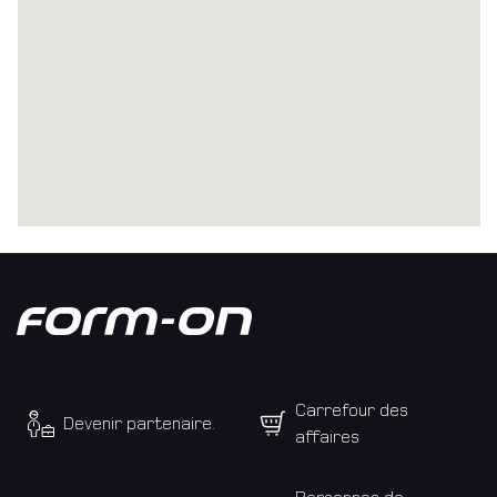
Coordonnées
personnelles.
Genre
Monsieur
Madame
divers
Carrefour des
Devenir partenaire.
affaires
Prénom
Personnes de