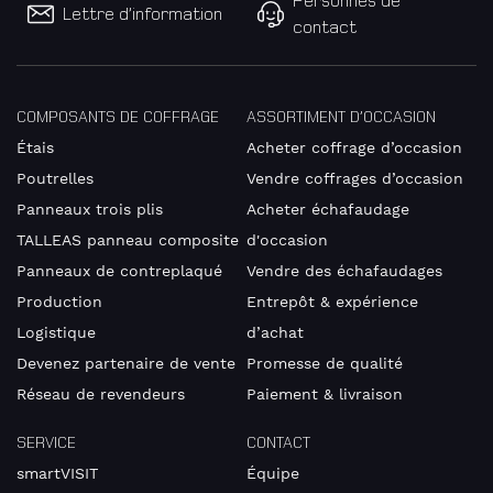
Lettre d’information
contact
Nom
COMPOSANTS DE COFFRAGE
ASSORTIMENT D’OCCASION
Étais
Acheter coffrage d’occasion
Poutrelles
Vendre coffrages d’occasion
Panneaux trois plis
Acheter échafaudage
Société
TALLEAS panneau composite
d'occasion
Panneaux de contreplaqué
Vendre des échafaudages
Production
Entrepôt & expérience
Logistique
d’achat
Numéro
Devenez partenaire de vente
Promesse de qualité
IDE
Réseau de revendeurs
Paiement & livraison
SERVICE
CONTACT
E-
smartVISIT
Équipe