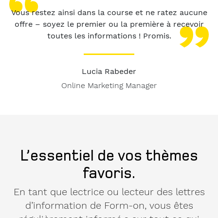
Vous restez ainsi dans la course et ne ratez aucune
offre – soyez le premier ou la première à recevoir
toutes les informations ! Promis.
Lucia Rabeder
Online Marketing Manager
Message
à
Form-
on.
L’essentiel de vos thèmes
favoris.
Je suis
intéressé(e)
En tant que lectrice ou lecteur des lettres
par
d’information de Form-on, vous êtes