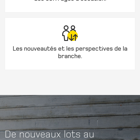
Coordonnées
personnelles.
Genre
Monsieur
Les nouveautés et les perspectives de la
branche.
Madame
divers
Prénom
Nom
De nouveaux lots au