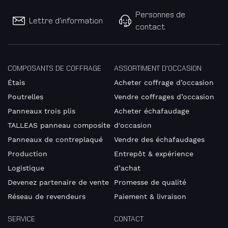
Personnes de
Lettre d’information
contact
Pays
COMPOSANTS DE COFFRAGE
ASSORTIMENT D’OCCASION
Étais
Acheter coffrage d’occasion
Poutrelles
Vendre coffrages d’occasion
Téléphone
Panneaux trois plis
Acheter échafaudage
TALLEAS panneau composite
d'occasion
Panneaux de contreplaqué
Vendre des échafaudages
Production
Entrepôt & expérience
Je suis
Logistique
d’achat
joignable
Devenez partenaire de vente
Promesse de qualité
de
Réseau de revendeurs
Paiement & livraison
SERVICE
CONTACT