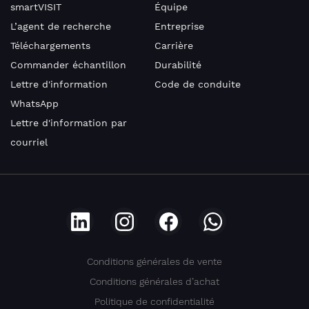
à
smartVISIT
Équipe
L’agent de recherche
Entreprise
Téléchargements
Carrière
Commander échantillon
Durabilité
J'accepte la
Lettre d'information
Code de conduite
politique de
WhatsApp
confidentialité.
Lettre d'information par
courriel
Chez
nous,
vos
données
sont
entre
de
bonnes
mains.
Voici
Conditions générales de vente
notre
Conditions générales d’achat
politique
de
Politique de confidentialité