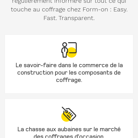
régulièrement informé·e sur tout ce qui
Composants
touche au coffrage chez Form-on : Easy.
de coffrage
Fast. Transparent.
Coffrages
d'occasion
Mon
message
à Form-
Le savoir-faire dans le commerce de la
on :
construction pour les composants de
coffrage.
La chasse aux aubaines sur le marché
des coffrages d’occasion.