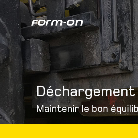
Aller au contenu principal
Déchargement 
Maintenir le bon équili