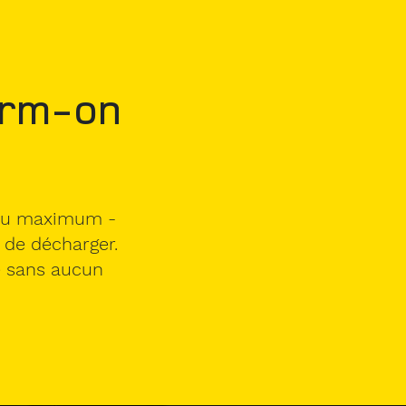
orm-on
é au maximum -
e de décharger.
e sans aucun