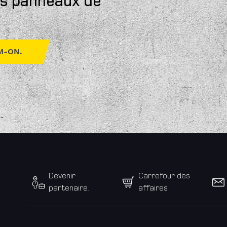
les panneaux de
M-ON.
Devenir
Carrefour des
partenaire.
affaires