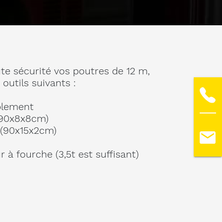
te sécurité vos poutres de 12 m,
outils suivants :
plement
(90x8x8cm)
 (90x15x2cm)
r à fourche (3,5t est suffisant)