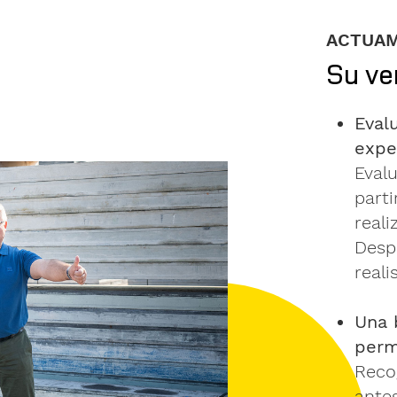
ACTUAM
Su ve
Eval
expe
Eval
parti
reali
Desp
reali
Una 
perm
Reco
antes