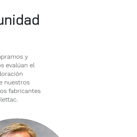
unidad
ompramos y
s evalúan el
loración
de nuestros
os fabricantes
lettac.