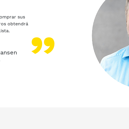
comprar sus
ros obtendrá
ista.
iansen
r