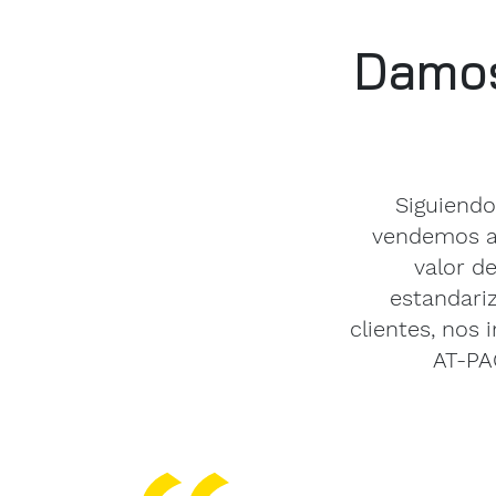
Damos
Siguiendo
vendemos an
valor d
estandariz
clientes, nos
AT-PAC