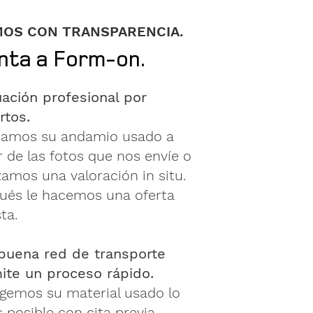
OS CON TRANSPARENCIA.
nta a Form-on.
uación profesional por
rtos.
uamos su andamio usado a
r de las fotos que nos envíe o
zamos una valoración in situ.
ués le hacemos una oferta
sta.
buena red de transporte
ite un proceso rápido.
gemos su material usado lo
 posible con cita previa.