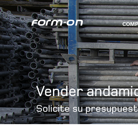
Pasar al contenido principal
COMP
Vender andami
Solicite su presupues