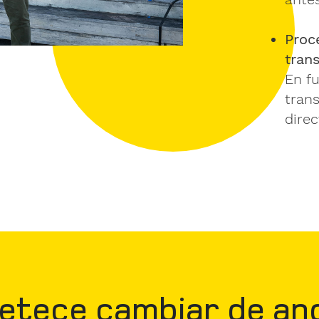
Proc
tran
En fu
trans
dire
petece cambiar de an