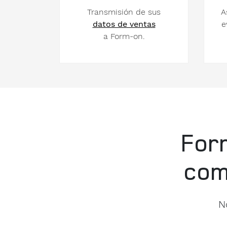
Transmisión de sus
A
datos de ventas
e
a Form-on.
Form
com
N