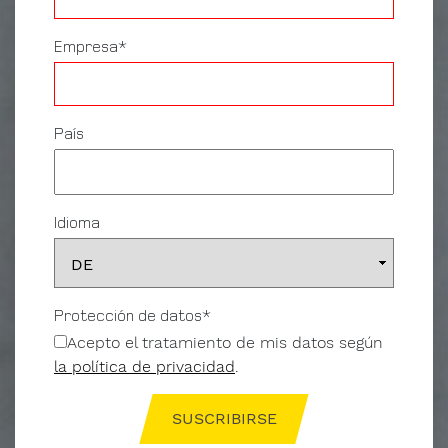
Empresa*
País
Mensaje
para
Form-
on.
Idioma
Me
interesa
Protección de datos*
Acepto el tratamiento de mis datos según
la política de privacidad
.
Componentes
de encofrado
SUSCRIBIRSE
Encofrados