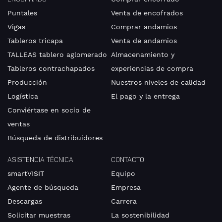
contacto.
Puntales
Venta de encofrados
Vigas
Comprar andamios
Tableros tricapa
Venta de andamios
Género
Señor
TALLEAS tablero aglomerado
Almacenamiento y
Tableros contrachapados
experiencias de compra
Señora
Producción
Nuestros niveles de calidad
diverso
Logística
El pago y la entrega
Conviértase en socio de
ventas
Nombre
Búsqueda de distribuidores
ASISTENCIA TÉCNICA
CONTACTO
smartVISIT
Equipo
Apellidos
Agente de búsqueda
Empresa
Descargas
Carrera
Solicitar muestras
La sostenibilidad