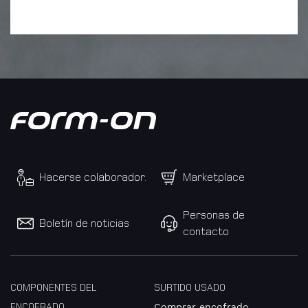
usados
Mi
mensaje
para
Form-
on:
Hacerse colaborador.
Marketplace
Personas de
Boletín de noticias
contacto
COMPONENTES DEL
SURTIDO USADO
Datos
de
ENCOFRADO
Comprar encofrado