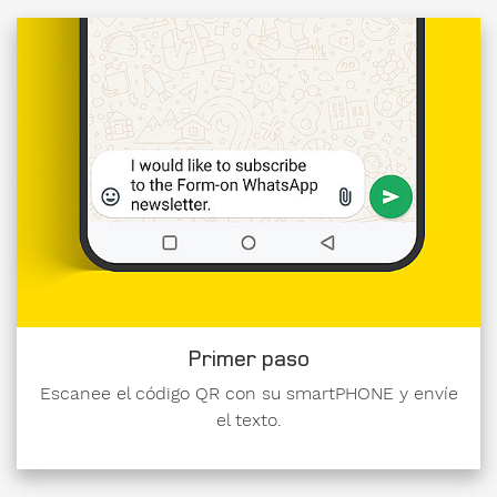
Primer paso
Escanee el código QR con su smartPHONE y envíe
el texto.
Mensaje