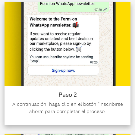
para
Form-
on.
Me
interesa
Componentes
de encofrado
Encofrados
Paso 2
usados
A continuación, haga clic en el botón "Inscribirse
Mi
ahora" para completar el proceso.
mensaje
para
Form-