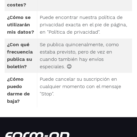
protección
costes?
de datos.
¿Cómo se
Puede encontrar nuestra política de
Con
utilizarán
privacidad exacta en el pie de página,
nosotros,
mis datos?
en "Política de privacidad".
tus
datos
¿Con qué
Se publica quincenalmente, como
están
frecuencia
estaba previsto, pero de vez en
en
buenas
publica su
cuando también hay envíos
manos,
boletín?
especiales. 😉
aquí
encontrarás
¿Cómo
Puede cancelar su suscripción en
Directriz
puedo
cualquier momento con el mensaje
de
darme de
"Stop".
protección
de
baja?
datos
.