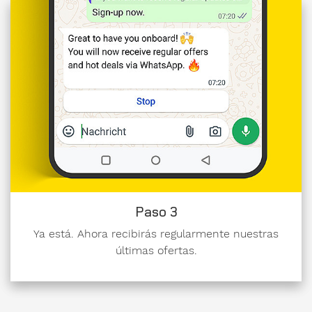
on:
Datos
de
Paso 3
contacto.
Ya está. Ahora recibirás regularmente nuestras
últimas ofertas.
Género
Señor
Señora