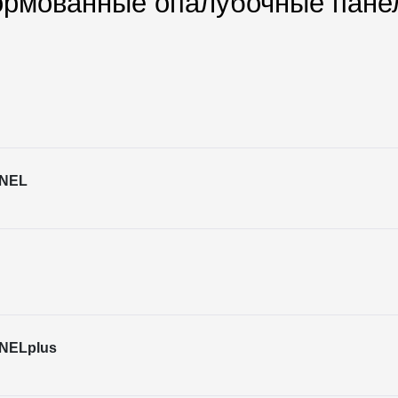
рмованные опалубочные пане
ANEL
ANELplus