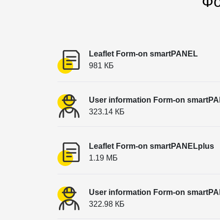
Фо
Leaflet Form-on smartPANEL
981 КБ
User information Form-on smartP
323.14 КБ
Leaflet Form-on smartPANELplus
1.19 МБ
User information Form-on smartP
322.98 КБ