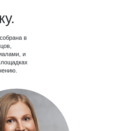
ку.
собрана в
цов,
иалами, и
площадках
нению.